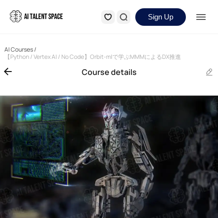
Sign Up
AI Courses
/
【Python / Vertex AI / No Code】Orbit-mlで学ぶMMMによるDX推進
Course details