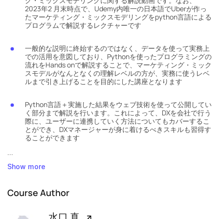
グ・ミックスモデリングに関する解説動画です。なお、
2023年2 月末時点で、Udemy内唯一の日本語でUberが作っ
たマーケティング・ミックスモデリングをpython言語による
プログラムで解説するレクチャーです
一般的な説明に終始するのではなく、データを使って実務上
での活用を意図しており、Pythonを使ったプログラミングの
流れをHands onで解説することで、マーケティング・ミック
スモデルがなんとなくの理解レベルの方が、実務に使うレベ
ルまで引き上げることを目的にした講座となります
Python言語＋実施した結果をウェブ技術を使って公開してい
く部分まで解説を行います。これによって、DXを会社で行う
際に、ユーザーに連携していく方法についてもカバーするこ
とができ、DXマネージャーが身に着けるべきスキルも習得す
ることができます
...
Show more
Course Author
水口 真