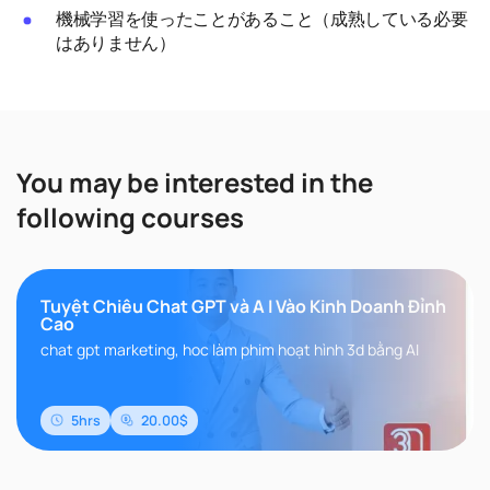
機械学習を使ったことがあること（成熟している必要
はありません）
You may be interested in the
following courses
Tuyệt Chiêu Chat GPT và A I Vào Kinh Doanh Đỉnh
Cao
chat gpt marketing, hoc làm phim hoạt hình 3d bằng AI
5hrs
20.00$