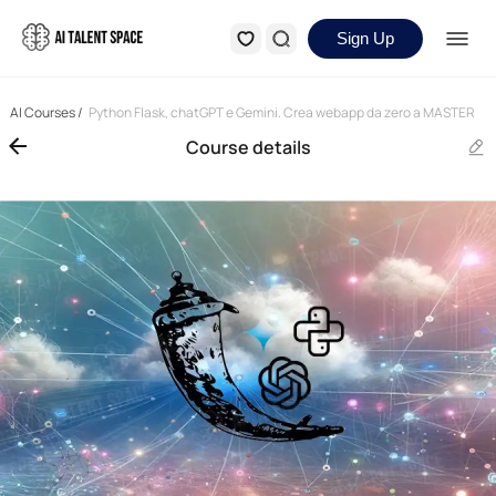
Sign Up
AI Courses
/
Python Flask, chatGPT e Gemini. Crea webapp da zero a MASTER
Course details